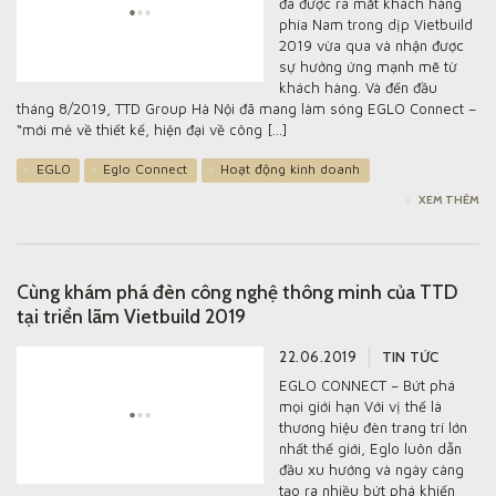
đã được ra mắt khách hàng
phía Nam trong dịp Vietbuild
2019 vừa qua và nhận được
sự hưởng ứng mạnh mẽ từ
khách hàng. Và đến đầu
tháng 8/2019, TTD Group Hà Nội đã mang làm sóng EGLO Connect –
“mới mẻ về thiết kế, hiện đại về công […]
EGLO
Eglo Connect
Hoạt động kinh doanh
XEM THÊM
Cùng khám phá đèn công nghệ thông minh của TTD
tại triển lãm Vietbuild 2019
22.06.2019
TIN TỨC
EGLO CONNECT – Bứt phá
mọi giới hạn Với vị thế là
thương hiệu đèn trang trí lớn
nhất thế giới, Eglo luôn dẫn
đầu xu hướng và ngày càng
VỀ CHÚNG TÔI
tạo ra nhiều bứt phá khiến