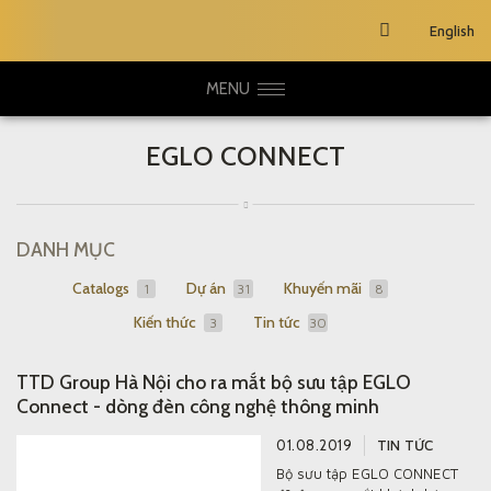
English
MENU
EGLO CONNECT
DANH MỤC
Catalogs
Dự án
Khuyến mãi
1
31
8
Kiến thức
Tin tức
3
30
TTD Group Hà Nội cho ra mắt bộ sưu tập EGLO
Connect - dòng đèn công nghệ thông minh
01.08.2019
TIN TỨC
Bộ sưu tập EGLO CONNECT