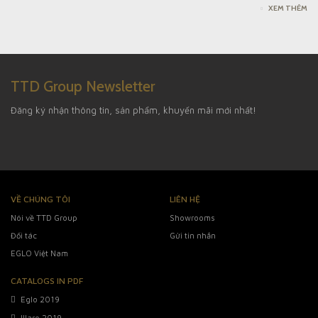
XEM THÊM
TTD Group Newsletter
Đăng ký nhận thông tin, sản phẩm, khuyến mãi mới nhất!
VỀ CHÚNG TÔI
LIÊN HỆ
Nói về TTD Group
Showrooms
Đối tác
Gửi tin nhắn
EGLO Việt Nam
CATALOGS IN PDF
Eglo 2019
Illare 2019