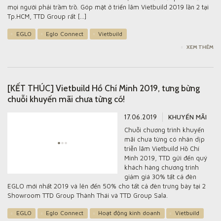
mọi người phải trầm trồ. Góp mặt ở triển lãm Vietbuild 2019 lần 2 tại
SẢN PHẨM
Tp.HCM, TTD Group rất […]
EGLO
Eglo Connect
Vietbuild
DỰ ÁN
XEM THÊM
GALLERY
THÔNG TIN
[KẾT THÚC] Vietbuild Hồ Chí Minh 2019, tưng bừng
LIÊN HỆ
chuỗi khuyến mãi chưa từng có!
17.06.2019
KHUYẾN MÃI
Chuỗi chương trình khuyến
mãi chưa từng có nhân dịp
triễn lãm Vietbuild Hồ Chí
Minh 2019, TTD gửi đến quý
khách hàng chương trình
giảm giá 30% tất cả đèn
EGLO mới nhất 2019 và lên đến 50% cho tất cả đèn trưng bày tại 2
Showroom TTD Group Thành Thái và TTD Group Sala.
EGLO
Eglo Connect
Hoạt động kinh doanh
Vietbuild