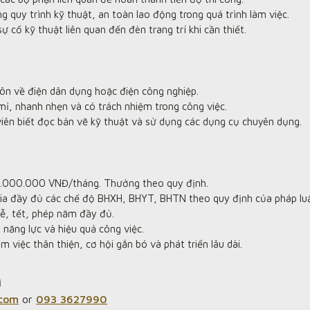
g quy trình kỹ thuật, an toàn lao động trong quá trình làm việc.
sự cố kỹ thuật liên quan đến đèn trang trí khi cần thiết.
n về điện dân dụng hoặc điện công nghiệp.
 mỉ, nhanh nhẹn và có trách nhiệm trong công việc.
viên biết đọc bản vẽ kỹ thuật và sử dụng các dụng cụ chuyên dụng.
8.000.000 VNĐ/tháng. Thưởng theo quy định.
a đầy đủ các chế độ BHXH, BHYT, BHTN theo quy định của pháp luậ
lễ, tết, phép năm đầy đủ.
năng lực và hiệu quả công việc.
m việc thân thiện, cơ hội gắn bó và phát triển lâu dài.
i
.com
or
093 3627990