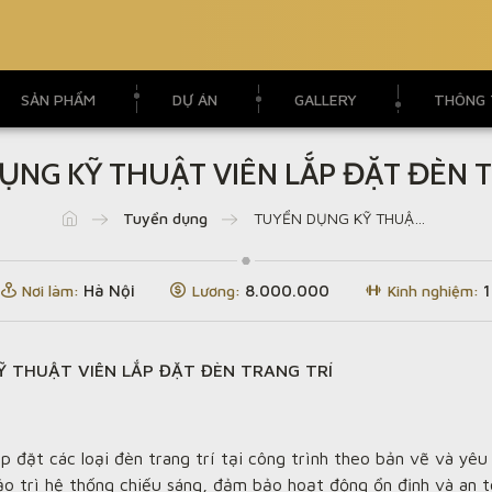
SẢN PHẨM
DỰ ÁN
GALLERY
THÔNG 
ỤNG KỸ THUẬT VIÊN LẮP ĐẶT ĐÈN T
Tuyển dụng
TUYỂN DỤNG KỸ THUẬT VIÊN LẮP ĐẶT ĐÈN TRANG TRÍ
Nơi làm:
Hà Nội
Lương:
8.000.000
Kinh nghiệm:
1
Ỹ THUẬT VIÊN LẮP ĐẶT ĐÈN TRANG TRÍ
ắp đặt các loại đèn trang trí tại công trình theo bản vẽ và yêu
ảo trì hệ thống chiếu sáng, đảm bảo hoạt động ổn định và an t