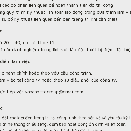
i các bộ phận liên quan để hoàn thành tiến độ thi công.
ng quy trình kỹ thuật, an toàn lao động trong quá trình làm vi
 sự cố kỹ thuật liên quan đến đèn trang trí khi cần thiết.
c:
ừ 20 – 40, có sức khỏe tốt.
1 năm kinh nghiệm trong lĩnh vực lắp đặt thiết bị điện, đặc biệt
 điểm làm việc:
Giờ hành chính hoặc theo yêu cầu công trình.
àm việc tại công ty hoặc theo sự điều phối của công ty.
trực tiếp về: vananh.ttdgroup@gmail.com
ệc
 đặt các loại đèn trang trí tại công trình theo bản vẽ và yêu cầu kỹ t
o trì hệ thống chiếu sáng, đảm bảo hoạt động ổn định và an toàn.
 các bộ phận liên quan để hoàn thành tiến độ thi công.