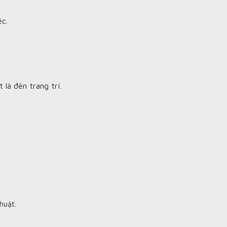
ệc.
 là đèn trang trí.
huật.